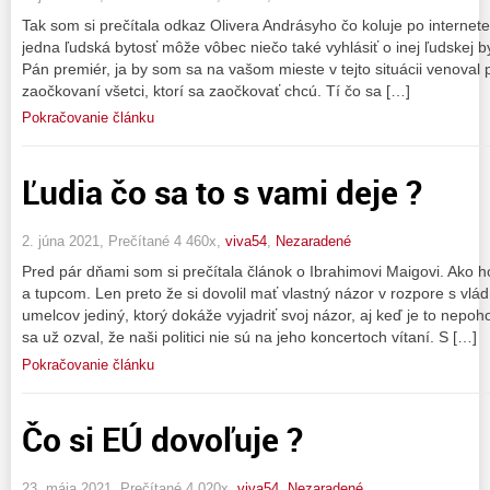
Tak som si prečítala odkaz Olivera Andrásyho čo koluje po interne
jedna ľudská bytosť môže vôbec niečo také vyhlásiť o inej ľudskej by
Pán premiér, ja by som sa na vašom mieste v tejto situácii venoval p
zaočkovaní všetci, ktorí sa zaočkovať chcú. Tí čo sa […]
Pokračovanie článku
Ľudia čo sa to s vami deje ?
2. júna 2021, Prečítané 4 460x,
viva54
,
Nezaradené
Pred pár dňami som si prečítala článok o Ibrahimovi Maigovi. Ako 
a tupcom. Len preto že si dovolil mať vlastný názor v rozpore s vl
umelcov jediný, ktorý dokáže vyjadriť svoj názor, aj keď je to nepoh
sa už ozval, že naši politici nie sú na jeho koncertoch vítaní. S […]
Pokračovanie článku
Čo si EÚ dovoľuje ?
23. mája 2021, Prečítané 4 020x,
viva54
,
Nezaradené