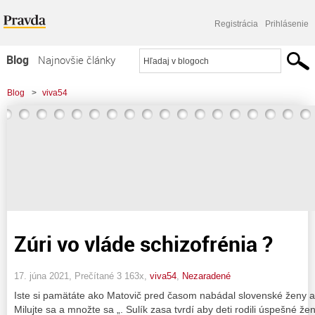
Registrácia
Prihlásenie
Blog
Najnovšie články
Najčítanejšie články
Blog
>
viva54
Najkomentovanejšie články
Zoznam blogov
Komerčné blogy
Zúri vo vláde schizofrénia ?
17. júna 2021, Prečítané 3 163x,
viva54
,
Nezaradené
Iste si pamätáte ako Matovič pred časom nabádal slovenské ženy aby
Milujte sa a množte sa „. Sulík zasa tvrdí aby deti rodili úspešné že