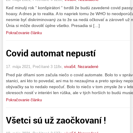
Keď minulý rok “ konšpirátori “ tvrdili že budú zavedené covid passy
hoaxy. A dnes je to realita. A to napriek tomu že WHO to neodporú
nesmie byť diskriminovaný za to že sa nedá očkovať a zároveň už na
Únia si môže dovoliť úplne všetko. Presadia si […]
Pokračovanie článku
Covid automat nepustí
17. mája 2021, Prečítané 3 118x,
viva54
,
Nezaradené
Pred pár dňami som začula niečo o covid automate. Bolo to v správa
stanici, ani kto to povedal, ani ma to nezaujíma a preto správy ne
obývačky sa to nedalo nepočuť. Bolo to niečo v tom zmysle že v let
okresoch nosiť v interiéri len rúška, ale v tých horších to budú musi
Pokračovanie článku
Všetci sú už zaočkovaní !