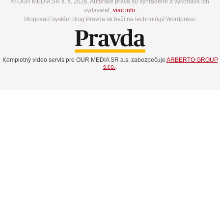
© OUR MEDIA SR a. s. 2026. Autorské práva sú vyhradené a vykonáva ich
vydavateľ,
viac info
.
Blogovací systém Blog.Pravda.sk beží na technológií Wordpress.
Kompletný video servis pre OUR MEDIA SR a.s. zabezpečuje
ARBERTO GROUP
s.r.o.
.