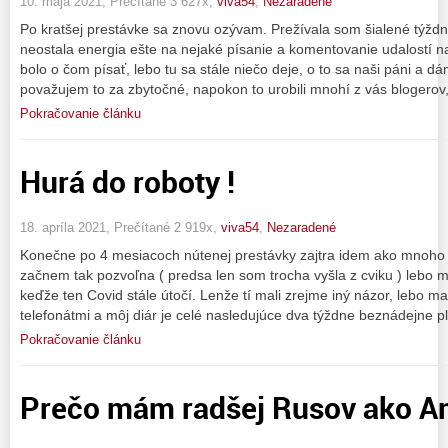
10. mája 2021, Prečítané 3 627x,
viva54
,
Nezaradené
Po kratšej prestávke sa znovu ozývam. Prežívala som šialené týžd
neostala energia ešte na nejaké písanie a komentovanie udalostí n
bolo o čom písať, lebo tu sa stále niečo deje, o to sa naši páni a d
považujem to za zbytočné, napokon to urobili mnohí z vás blogerov,
Pokračovanie článku
Hurá do roboty !
18. apríla 2021, Prečítané 2 919x,
viva54
,
Nezaradené
Konečne po 4 mesiacoch nútenej prestávky zajtra idem ako mnoho i
začnem tak pozvoľna ( predsa len som trocha vyšla z cviku ) lebo 
keďže ten Covid stále útočí. Lenže tí mali zrejme iný názor, lebo m
telefonátmi a môj diár je celé nasledujúce dva týždne beznádejne p
Pokračovanie článku
Prečo mám radšej Rusov ako A