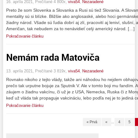
16. apríla 2021, Prečítané 4 800x,
viva54
,
Nezaradené
Preto že som Slovenka a Slovanka a Rusi sú tiež Slovania. A Slovan
mentality sú si blízke. Bližšie ako anglosaské, alebo hoci germáns
žiadny národ. Všade sú ľudia dobrí aj zlí, pracovití aj leniví, slušní, a
Američan, tak nebudem za to nenávidieť celý americký národ. […]
Pokračovanie článku
Nemám rada Matoviča
13. apríla 2021, Prečítané 3 819x,
viva54
,
Nezaradené
Rovnako nikoho z tejto vlády, takže ani náhodou ho nejdem obhajo
prečo tak urputne bojuje za Sputnik V. Ale v tomto boji mu fandím.
záujem o žiadnu vakcínu, či už je z USA, Nemecka, Ruska či z Mon
keď už vláda tak propaguje vakcináciu, lebo podľa nej je to jediná c
Pokračovanie článku
« Prvá
«
...
4
5