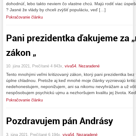
dohodnúť, lebo takto neviem čo vlastne chcú. Majú rodiť viac úspe
? Jasné že vlády by chceli zvýšiť populáciu, veď […]
Pokračovanie článku
Pani prezidentka ďakujeme za 
zákon „
10. júna 2021, Prečítané 4 843x,
viva54
,
Nezaradené
Tento mnohými veľmi kritizovaný zákon, ktorý pani prezidentka be
úplne chladnou. Pretože aj keď mnohé moje články vyznievajú kritic
nedehonestujem, neponižujem, ani sa nikomu nevyhrážam a už vôb
nespôsobujem psychickú ujmu a nezhoršujem kvalitu jej života. Keď 
Pokračovanie článku
Pozdravujem pán Andrásy
3. júna 2021, Prečítané 6 194x,
viva54
,
Nezaradené