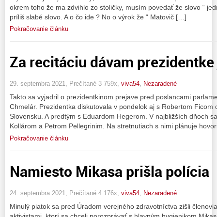
okrem toho že ma zdvihlo zo stoličky, musím povedať že slovo “ jedn
príliš slabé slovo. A o čo ide ? No o výrok že “ Matovič […]
Pokračovanie článku
Za recitáciu dávam prezidentke
29. septembra 2021, Prečítané 3 759x,
viva54
,
Nezaradené
Takto sa vyjadril o prezidentkinom prejave pred poslancami parlam
Chmelár. Prezidentka diskutovala v pondelok aj s Robertom Ficom o
Slovensku. A predtým s Eduardom Hegerom. V najbližších dňoch sa 
Kollárom a Petrom Pellegrinim. Na stretnutiach s nimi plánuje hovori
Pokračovanie článku
Namiesto Mikasa prišla polícia
24. septembra 2021, Prečítané 4 176x,
viva54
,
Nezaradené
Minulý piatok sa pred Úradom verejného zdravotníctva zišli členovia
aktivistami, ktorí sa chceli porozprávať s hlavným hygienikom Mika