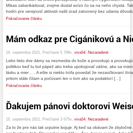
Mikas zabarikádoval, zrejme dostal avízo čo sa na neho chystá. Ta
hodín pre verejnosť aktivisti našli úrad zatvorený bez udania dôvod
Pokračovanie článku
Mám odkaz pre Cigánikovú a N
16. septembra 2021, Prečítané 5 798x,
viva54
,
Nezaradené
Lebo tieto dve dámy sa nezmestia do kože a provokujú a provokujú…
politikov keď tu bol pápež ako treba upokojovať vášne, ako sa mám
lásku a mier….. A ešte si niekto trúfa povedať že nezaočkovaní šíria
pritom stále čítam a počúvam len o tom ako sa podaktorí […]
Pokračovanie článku
Ďakujem pánovi doktorovi Weis
15. septembra 2021, Prečítané 3 675x,
viva54
,
Nezaradené
Za to že pre nás tak urputne bojuje. Aj keď sa obávam že zbytočne.