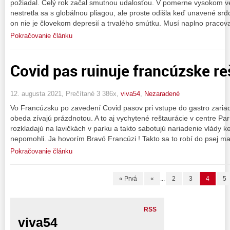
požiadal. Celý rok začal smutnou udalosťou. V pomerne vysokom v
nestretla sa s globálnou pliagou, ale proste odišla keď unavené srd
on nie je človekom depresií a trvalého smútku. Musí naplno pracovať
Pokračovanie článku
Covid pas ruinuje francúzske re
12. augusta 2021, Prečítané 3 386x,
viva54
,
Nezaradené
Vo Francúzsku po zavedení Covid pasov pri vstupe do gastro zaria
obeda zívajú prázdnotou. A to aj vychytené reštaurácie v centre Pa
rozkladajú na lavičkách v parku a takto sabotujú nariadenie vlády k
nepomohli. Ja hovorím Bravó Francúzi ! Takto sa to robí do psej m
Pokračovanie článku
« Prvá
«
...
2
3
4
5
RSS
viva54