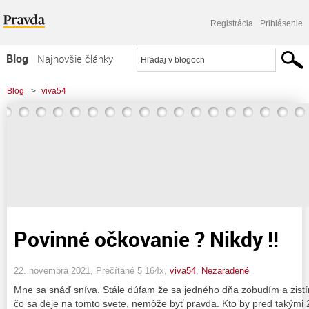
Registrácia
Prihlásenie
Blog
Najnovšie články
Najčítanejšie články
Blog
>
viva54
Najkomentovanejšie články
Zoznam blogov
Komerčné blogy
Povinné očkovanie ? Nikdy !!
22. novembra 2021, Prečítané 5 164x,
viva54
,
Nezaradené
Mne sa snáď sníva. Stále dúfam že sa jedného dňa zobudím a zistím 
čo sa deje na tomto svete, nemôže byť pravda. Kto by pred takými 