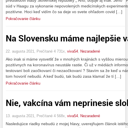
predsedovi vlády Slovenskej republiky „ Áno, bojuje aj inak. Jeho 
súd v Haagu za vykonanie nepovolených medicínskych experiment
pozitívne. Hoci keď vidím čo sa deje vo svete ohľadom covid […]
Pokračovanie článku
Na Slovensku máme najlepšie 
22. augusta 2021, Prečítané 4 731x,
viva54
,
Nezaradené
Ako inak si máme vysvetliť že v mnohých krajinách s vyššou miero
pozitívnych na koronavírus neustále rastie. Či už v médiách informova
testovaní boli zaočkovaní či nezaočkovaní ? Stavím sa že keď u nás
tom hovoriť nebudú. A keď budú, tak budú zasa klamať že tí […]
Pokračovanie článku
Nie, vakcína vám neprinesie sl
13. augusta 2021, Prečítané 4 568x,
viva54
,
Nezaradené
Nasledujúce riadky nebudú z mojej hlavy, uverejňujem článok isté