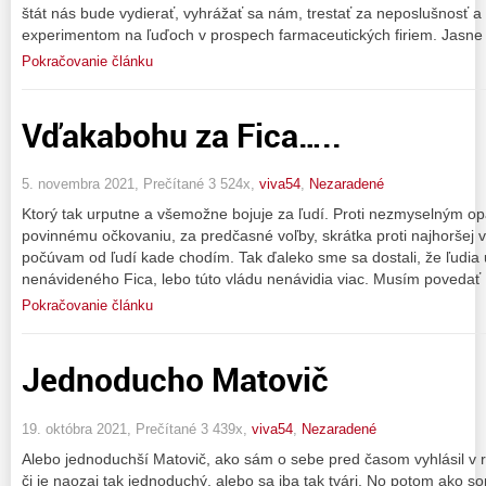
štát nás bude vydierať, vyhrážať sa nám, trestať za neposlušnosť a
experimentom na ľuďoch v prospech farmaceutických firiem. Jasne 
Pokračovanie článku
Vďakabohu za Fica…..
5. novembra 2021, Prečítané 3 524x,
viva54
,
Nezaradené
Ktorý tak urputne a všemožne bojuje za ľudí. Proti nezmyselným opat
povinnému očkovaniu, za predčasné voľby, skrátka proti najhoršej vl
počúvam od ľudí kade chodím. Tak ďaleko sme sa dostali, že ľudia
nenávideného Fica, lebo túto vládu nenávidia viac. Musím povedať
Pokračovanie článku
Jednoducho Matovič
19. októbra 2021, Prečítané 3 439x,
viva54
,
Nezaradené
Alebo jednoduchší Matovič, ako sám o sebe pred časom vyhlásil v 
či je naozaj tak jednoduchý, alebo sa iba tak tvári. No potom ako som