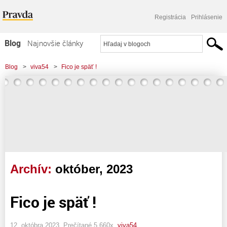
Registrácia
Prihlásenie
Blog
Najnovšie články
Najčítanejšie články
Blog
>
viva54
>
Fico je späť !
Najkomentovanejšie články
Zoznam blogov
Komerčné blogy
Archív:
október, 2023
Fico je späť !
12. októbra 2023, Prečítané 5 660x,
viva54