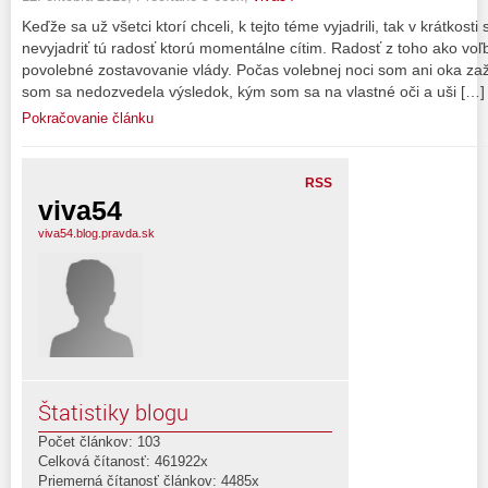
Keďže sa už všetci ktorí chceli, k tejto téme vyjadrili, tak v krátkost
nevyjadriť tú radosť ktorú momentálne cítim. Radosť z toho ako voľby
povolebné zostavovanie vlády. Počas volebnej noci som ani oka za
som sa nedozvedela výsledok, kým som sa na vlastné oči a uši […]
Pokračovanie článku
RSS
viva54
viva54.blog.pravda.sk
Štatistiky blogu
Počet článkov: 103
Celková čítanosť: 461922x
Priemerná čítanosť článkov: 4485x