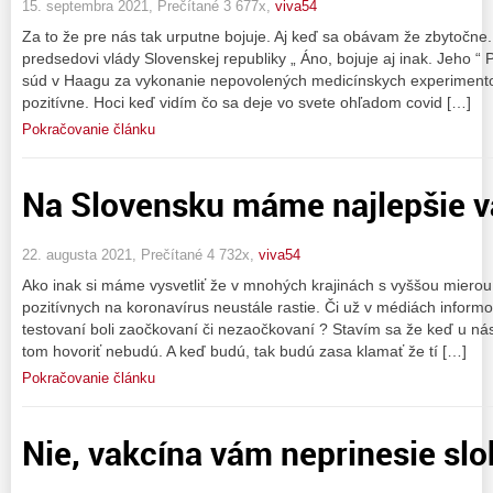
15. septembra 2021, Prečítané 3 677x,
viva54
Za to že pre nás tak urputne bojuje. Aj keď sa obávam že zbytočne.
predsedovi vlády Slovenskej republiky „ Áno, bojuje aj inak. Jeho 
súd v Haagu za vykonanie nepovolených medicínskych experiment
pozitívne. Hoci keď vidím čo sa deje vo svete ohľadom covid […]
Pokračovanie článku
Na Slovensku máme najlepšie 
22. augusta 2021, Prečítané 4 732x,
viva54
Ako inak si máme vysvetliť že v mnohých krajinách s vyššou miero
pozitívnych na koronavírus neustále rastie. Či už v médiách informova
testovaní boli zaočkovaní či nezaočkovaní ? Stavím sa že keď u nás
tom hovoriť nebudú. A keď budú, tak budú zasa klamať že tí […]
Pokračovanie článku
Nie, vakcína vám neprinesie sl