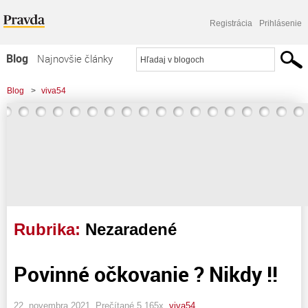
Registrácia
Prihlásenie
Blog
Najnovšie články
Najčítanejšie články
Blog
>
viva54
Najkomentovanejšie články
Zoznam blogov
Komerčné blogy
Rubrika:
Nezaradené
Povinné očkovanie ? Nikdy !!
22. novembra 2021, Prečítané 5 165x,
viva54