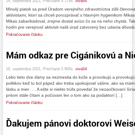
24. septembra 2021, Prečítané 4 178x,
viva54
Minulý piatok sa pred Úradom verejného zdravotníctva zišli členovia
aktivistami, ktorí sa chceli porozprávať s hlavným hygienikom Mika
Mikas zabarikádoval, zrejme dostal avízo čo sa na neho chystá. Ta
hodín pre verejnosť aktivisti našli úrad zatvorený bez udania dôvod
Pokračovanie článku
Mám odkaz pre Cigánikovú a N
16. septembra 2021, Prečítané 5 800x,
viva54
Lebo tieto dve dámy sa nezmestia do kože a provokujú a provokujú…
politikov keď tu bol pápež ako treba upokojovať vášne, ako sa mám
lásku a mier….. A ešte si niekto trúfa povedať že nezaočkovaní šíria
pritom stále čítam a počúvam len o tom ako sa podaktorí […]
Pokračovanie článku
Ďakujem pánovi doktorovi Weis