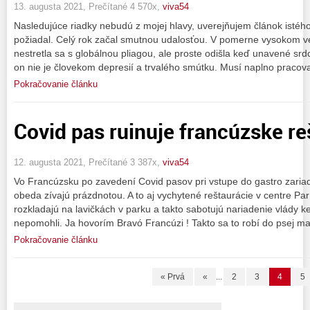
13. augusta 2021, Prečítané 4 570x,
viva54
Nasledujúce riadky nebudú z mojej hlavy, uverejňujem článok isté
požiadal. Celý rok začal smutnou udalosťou. V pomerne vysokom v
nestretla sa s globálnou pliagou, ale proste odišla keď unavené srd
on nie je človekom depresií a trvalého smútku. Musí naplno pracovať
Pokračovanie článku
Covid pas ruinuje francúzske re
12. augusta 2021, Prečítané 3 387x,
viva54
Vo Francúzsku po zavedení Covid pasov pri vstupe do gastro zaria
obeda zívajú prázdnotou. A to aj vychytené reštaurácie v centre Pa
rozkladajú na lavičkách v parku a takto sabotujú nariadenie vlády k
nepomohli. Ja hovorím Bravó Francúzi ! Takto sa to robí do psej m
Pokračovanie článku
« Prvá
«
...
2
3
4
5