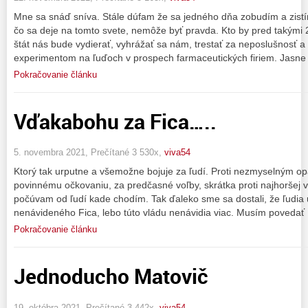
Mne sa snáď sníva. Stále dúfam že sa jedného dňa zobudím a zistím 
čo sa deje na tomto svete, nemôže byť pravda. Kto by pred takými 
štát nás bude vydierať, vyhrážať sa nám, trestať za neposlušnosť a
experimentom na ľuďoch v prospech farmaceutických firiem. Jasne 
Pokračovanie článku
Vďakabohu za Fica…..
5. novembra 2021, Prečítané 3 530x,
viva54
Ktorý tak urputne a všemožne bojuje za ľudí. Proti nezmyselným opat
povinnému očkovaniu, za predčasné voľby, skrátka proti najhoršej vl
počúvam od ľudí kade chodím. Tak ďaleko sme sa dostali, že ľudia
nenávideného Fica, lebo túto vládu nenávidia viac. Musím povedať
Pokračovanie článku
Jednoducho Matovič
19. októbra 2021, Prečítané 3 442x,
viva54