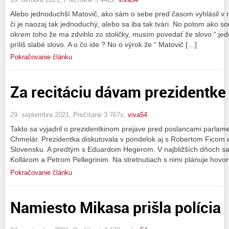
Alebo jednoduchší Matovič, ako sám o sebe pred časom vyhlásil v 
či je naozaj tak jednoduchý, alebo sa iba tak tvári. No potom ako som
okrem toho že ma zdvihlo zo stoličky, musím povedať že slovo “ jedn
príliš slabé slovo. A o čo ide ? No o výrok že “ Matovič […]
Pokračovanie článku
Za recitáciu dávam prezidentke
29. septembra 2021, Prečítané 3 767x,
viva54
Takto sa vyjadril o prezidentkinom prejave pred poslancami parlam
Chmelár. Prezidentka diskutovala v pondelok aj s Robertom Ficom o
Slovensku. A predtým s Eduardom Hegerom. V najbližších dňoch sa 
Kollárom a Petrom Pellegrinim. Na stretnutiach s nimi plánuje hovori
Pokračovanie článku
Namiesto Mikasa prišla polícia