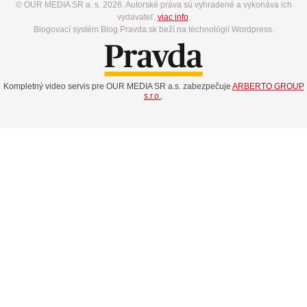
© OUR MEDIA SR a. s. 2026. Autorské práva sú vyhradené a vykonáva ich
vydavateľ,
viac info
.
Blogovací systém Blog.Pravda.sk beží na technológií Wordpress.
Kompletný video servis pre OUR MEDIA SR a.s. zabezpečuje
ARBERTO GROUP
s.r.o.
.