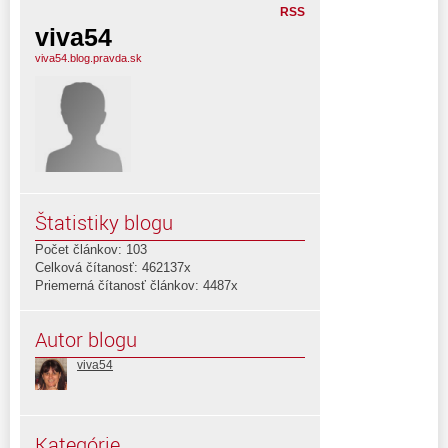
RSS
viva54
viva54.blog.pravda.sk
Štatistiky blogu
Počet článkov: 103
Celková čítanosť: 462137x
Priemerná čítanosť článkov: 4487x
Autor blogu
viva54
Kategórie